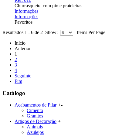
Ref. 016
Churrasqueira com pio e prateleiras
Informações
Informações
Favoritos
Resultados 1 - 6 de 21
Show:
Items Per Page
Início
Anterior
1
2
3
4
Seguinte
Fim
Catálogo
Acabamentos de Pilar
+
-
Cimento
Granitos
Artigos de Decoração
+
-
Animais
Azulejos