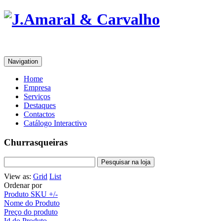
Navigation
Home
Empresa
Serviços
Destaques
Contactos
Catálogo Interactivo
Churrasqueiras
View as:
Grid
List
Ordenar por
Produto SKU +/-
Nome do Produto
Preço do produto
Id do Produto