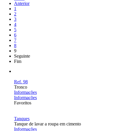
Anterior
1
2
3
4
5
6
7
8
9
Seguinte
Fim
Ref. 98
Tronco
Informações
Informações
Favoritos
Tanques
Tanque de lavar a roupa em cimento
Informações