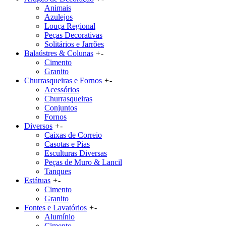
Animais
Azulejos
Louça Regional
Peças Decorativas
Solitários e Jarrões
Balaústres & Colunas
+
-
Cimento
Granito
Churrasqueiras e Fornos
+
-
Acessórios
Churrasqueiras
Conjuntos
Fornos
Diversos
+
-
Caixas de Correio
Casotas e Pias
Esculturas Diversas
Peças de Muro & Lancil
Tanques
Estátuas
+
-
Cimento
Granito
Fontes e Lavatórios
+
-
Alumínio
Cimento