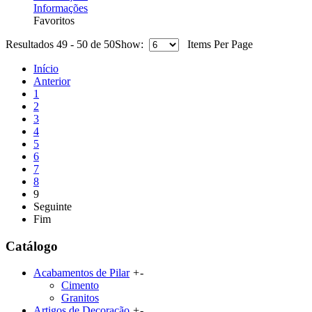
Informações
Favoritos
Resultados 49 - 50 de 50
Show:
Items Per Page
Início
Anterior
1
2
3
4
5
6
7
8
9
Seguinte
Fim
Catálogo
Acabamentos de Pilar
+
-
Cimento
Granitos
Artigos de Decoração
+
-