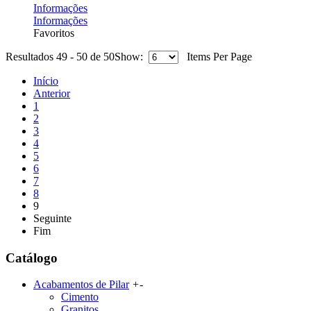
Informações
Informações
Favoritos
Resultados 49 - 50 de 50
Show:
Items Per Page
Início
Anterior
1
2
3
4
5
6
7
8
9
Seguinte
Fim
Catálogo
Acabamentos de Pilar
+
-
Cimento
Granitos