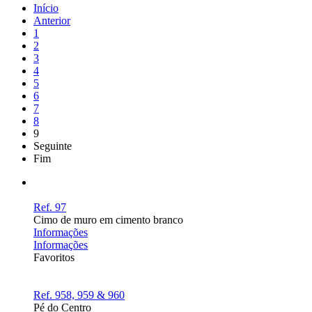
Início
Anterior
1
2
3
4
5
6
7
8
9
Seguinte
Fim
Ref. 97
Cimo de muro em cimento branco
Informações
Informações
Favoritos
Ref. 958, 959 & 960
Pé do Centro