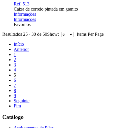
Ref. 513
Caixa de correio pintada em granito
Informações
Informações
Favoritos
Resultados 25 - 30 de 50
Show:
Items Per Page
Início
Anterior
1
2
3
4
5
6
7
8
9
Seguinte
Fim
Catálogo
Acabamentos de Pilar
+
-