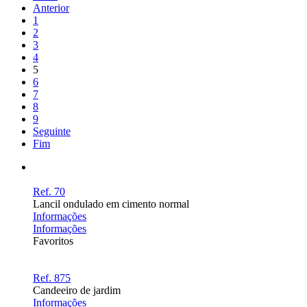
Anterior
1
2
3
4
5
6
7
8
9
Seguinte
Fim
Ref. 70
Lancil ondulado em cimento normal
Informações
Informações
Favoritos
Ref. 875
Candeeiro de jardim
Informações