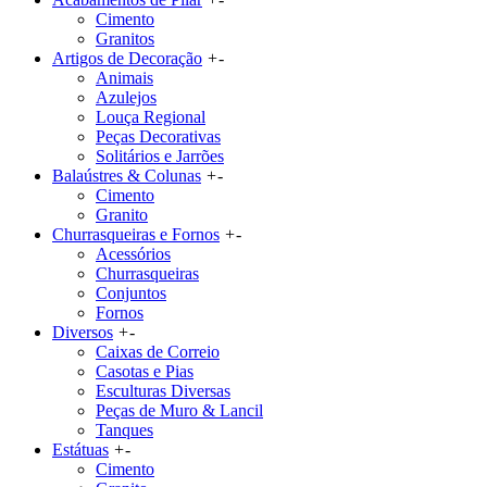
Cimento
Granitos
Artigos de Decoração
+
-
Animais
Azulejos
Louça Regional
Peças Decorativas
Solitários e Jarrões
Balaústres & Colunas
+
-
Cimento
Granito
Churrasqueiras e Fornos
+
-
Acessórios
Churrasqueiras
Conjuntos
Fornos
Diversos
+
-
Caixas de Correio
Casotas e Pias
Esculturas Diversas
Peças de Muro & Lancil
Tanques
Estátuas
+
-
Cimento